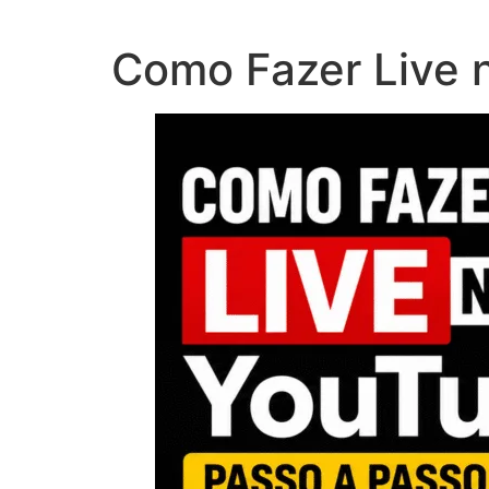
Ir
para
Como Fazer Live 
o
conteúdo