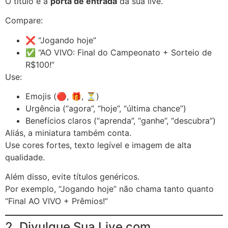
O título é a
porta de entrada
da sua live.
Compare:
❌ “Jogando hoje”
✅ “AO VIVO: Final do Campeonato + Sorteio de
R$100!”
Use:
Emojis (🔴, 🎁, ⏳)
Urgência (“agora”, “hoje”, “última chance”)
Benefícios claros (“aprenda”, “ganhe”, “descubra”)
Aliás, a miniatura também conta.
Use cores fortes, texto legível e imagem de alta
qualidade.
Além disso, evite títulos genéricos.
Por exemplo, “Jogando hoje” não chama tanto quanto
“Final AO VIVO + Prêmios!”
2. Divulgue Sua Live com